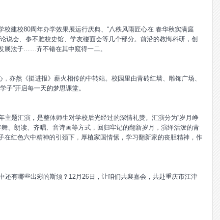
校建校80周年办学效果展运行庆典、“八秩风雨匠心在 春华秋实满庭
志论说会、参不雅校史馆、学友碰面会等几个部分。前沿的教悔科研，创
发展法子……齐不错在其中窥得一二。
领中心，亦然《挺进报》薪火相传的中转站。校园里由青砖红墙、雕饰广场、
学子”开启每一天的梦思课堂。
年主题汇演，是整体师生对学校后光经过的深情礼赞。汇演分为“岁月峥
、歌伴舞、朗读、齐唱、音诗画等方式，回归牢记的翻新岁月，演绎活泼的青
子在红色六中精神的引颈下，厚植家国情愫，学习翻新家的丧胆精神，作
中还有哪些出彩的斯须？12月26日，让咱们共襄嘉会，共赴重庆市江津