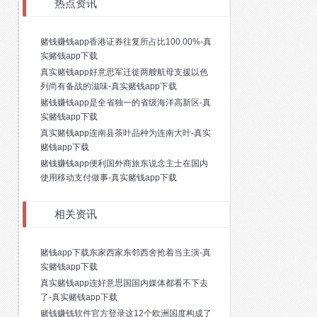
热点资讯
赌钱赚钱app香港证券往复所占比100.00%-真
实赌钱app下载
真实赌钱app好意思军迁徙两艘航母支援以色
列尚有备战的滋味-真实赌钱app下载
赌钱赚钱app是全省独一的省级海洋高新区-真
实赌钱app下载
真实赌钱app连南县茶叶品种为连南大叶-真实
赌钱app下载
赌钱赚钱app便利国外商旅东说念主士在国内
使用移动支付做事-真实赌钱app下载
相关资讯
赌钱app下载东家西家东邻西舍抢着当主演-真
实赌钱app下载
真实赌钱app连好意思国国内媒体都看不下去
了-真实赌钱app下载
赌钱赚钱软件官方登录这12个欧洲国度构成了