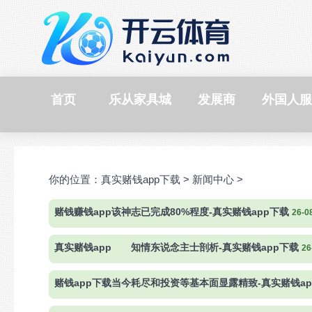
首页
乐从家具城
发展商
外国人服
你的位置：
真实赌钱app下载
>
新闻中心
>
赌钱赚钱app该神志已完成80%程度-真实赌钱app下载
26-0
真实赌钱app 知情东说念主士剖析-真实赌钱app下载
26
赌钱app下载当今耗尽和投资等基本面显露精致-真实赌钱ap