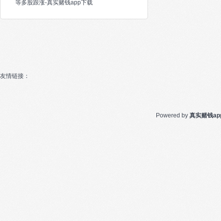
等多股跟涨-真实赌钱app下载
友情链接：
Powered by
真实赌钱ap