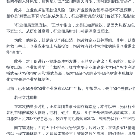
智商存鄙人降风险，相称是方位产业招商财力有限，现时受到的监管趋严
此外，企业也濒临现款流风险，现时产业投资答复率梗概率不足预期
相称是“耗费坐蓐”阵势难以成为常态，行业要密切柔软现时价钱下的居品性
“行业相易宜重宜快。”王勃华指出，之是以如斯建议，是因为从践诺维
不宜过长。从历史维度看，行业相易时刻与相易深度成反比。
为此，他建议，鼓励逾期产能出清，饱读舞企业归并重组。其中，贬
的救市举止，企业应审慎上马新投资，饱读舞有针对性地收购跨界企业退
能“输血”。
此外，对于促进行业始终高质料发展，王勃华还建议了几项建议，如企
投资出海；企业加强学问产权配合，拯救主要企业组建光伏学问产权专利
播式光伏“投资”向“运营”模式革新，探索“绿证”“碳脚迹”等绿色财富变现
化支捏先进企业的机制等。
目前，已有50多家物业企业发布2023年年报。年报显示，去年物企整体
若何穿越周期
在本次酌量会时期，正泰集团董事长南存辉暗意，本年以来，光伏行
装机节律酿成较大影响，硅料、硅片、电板、组件等价钱跌破现款成本，国
口总数不足200亿好意思元，较昨年同期着落逾30%，统统光伏行业产业
南存辉觉得，面前天下外部环境纷纭复杂，片时万变，在诸多省略情趣
倍以上现存地球动力，才智昌盛东谈主工智能发展的需求。咱们觉得，具有‘