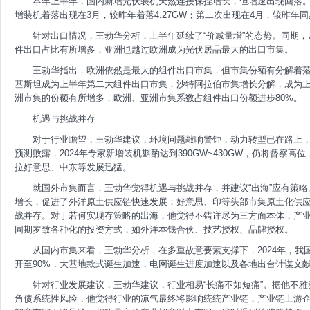
本年上半年，国内新增光伏装机天然连接保捏增长，但增速出现回落。
增装机着落出现在3月，较昨年着落4.27GW；第二次出现在4月，较昨年同期
针对出口情况，王勃华分析，上半年延续了“价减量增”的态势。同期
件出口占比有所增多，亚洲也越过欧洲成为光伏居品最大的出口市集。
王勃华指出，欧洲依然是最大的组件出口市集，但市集份额有分解着落，由2
基斯坦成为上半年第二大组件出口市集，沙特阿拉伯市集增长分解，成为
洲市集的份额有所增多，欧洲、亚洲市集系数占组件出口份额进步80%。
机遇与挑战并存
对于行业瞻望，王勃华建议，环境问题敲响警钟，动力转型已在路上
预测败露，2024年专家新增装机斟酌达到390GW~430GW，仍将督察
拉好意思、中东等发展迅猛。
就国外市集而言，王勃华觉得机遇与挑战并存，并建议“出海”应有策
增长，促进了外洋原土供应链快速发展；好意思、印等头部市集原土化供
战并存。对于若何实现存策略的出海，他觉得不错详尽为三方面本体，产业
同期罗致各种化的投资方式，如外洋本钱合伙、技艺授权、品牌授权。
从国内市集来看，王勃华分析，在多重故意要素支撑下，2024年，
开至90%，大基地款式诞生加速，电网诞生进度加速以及各地出台计谋文
针对行业发展建议，王勃华建议，行业相易“长痛不如短痛”。据他不
角债系统性风险，他觉得行业的凉气最终将影响统统产业链，产业链上游