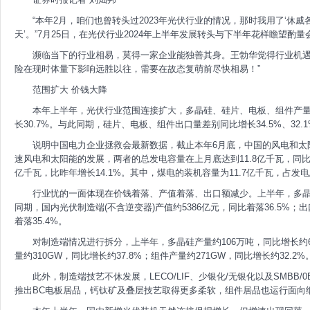
“本年2月，咱们也曾转头过2023年光伏行业的情况，那时我用了‘休
天’。”7月25日，在光伏行业2024年上半年发展转头与下半年花样瞻望
濒临当下的行业相易，莫得一家企业能独善其身。王勃华觉得行业机遇
险在现时体量下影响远胜以往，需要在故态复萌前尽快相易！”
范围扩大 价钱大降
本年上半年，光伏行业范围连接扩大，多晶硅、硅片、电板、组件产量同比
长30.7%。与此同期，硅片、电板、组件出口量差别同比增长34.5%、32.1
说明中国电力企业拯救会最新数据，截止本年6月底，中国的风电和太阳能
速风电和太阳能的发展，两者的总发电容量在上月底达到11.8亿千瓦，同比增
亿千瓦，比昨年增长14.1%。其中，煤电的装机容量为11.7亿千瓦，占发电
行业忧的一面体现在价钱着落、产值着落、出口额减少。上半年，多晶
同期，国内光伏制造端(不含逆变器)产值约5386亿元，同比着落36.5%；
着落35.4%。
对制造端情况进行拆分，上半年，多晶硅产量约106万吨，同比增长约60
量约310GW，同比增长约37.8%；组件产量约271GW，同比增长约32.2%
此外，制造端技艺不休发展，LECO/LIF、少银化/无银化以及SMB
推出BC电板居品，钙钛矿及叠层技艺取得更多柔软，组件居品也运行面向