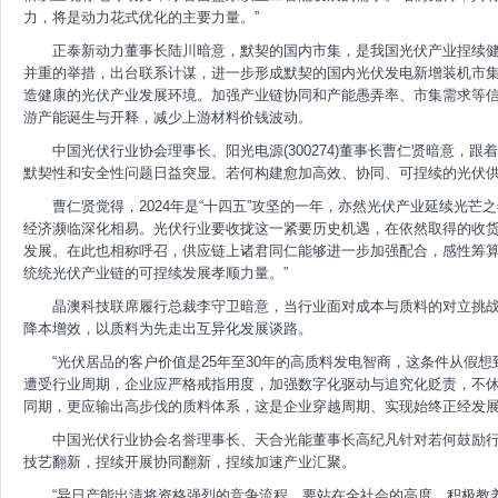
力，将是动力花式优化的主要力量。”
正泰新动力董事长陆川暗意，默契的国内市集，是我国光伏产业捏续健
并重的举措，出台联系计谋，进一步形成默契的国内光伏发电新增装机市
造健康的光伏产业发展环境。加强产业链协同和产能愚弄率、市集需求等
游产能诞生与开释，减少上游材料价钱波动。
中国光伏行业协会理事长、阳光电源(300274)董事长曹仁贤暗意，
默契性和安全性问题日益突显。若何构建愈加高效、协同、可捏续的光伏
曹仁贤觉得，2024年是“十四五”攻坚的一年，亦然光伏产业延续光芒
经济濒临深化相易。光伏行业要收拢这一紧要历史机遇，在依然取得的收
发展。在此也相称呼召，供应链上诸君同仁能够进一步加强配合，感性筹
统统光伏产业链的可捏续发展孝顺力量。”
晶澳科技联席履行总裁李守卫暗意，当行业面对成本与质料的对立挑战
降本增效，以质料为先走出互异化发展谈路。
“光伏居品的客户价值是25年至30年的高质料发电智商，这条件从假
遭受行业周期，企业应严格戒指用度，加强数字化驱动与追究化贬责，不
同期，更应输出高步伐的质料体系，这是企业穿越周期、实现始终正经发展
中国光伏行业协会名誉理事长、天合光能董事长高纪凡针对若何鼓励
技艺翻新，捏续开展协同翻新，捏续加速产业汇聚。
“异日产能出清将资格强烈的竞争流程，要站在全社会的高度，积极教