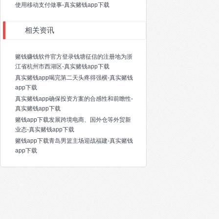
使用移动支付做事-真实赌钱app下载
相关资讯
赌钱赚钱软件官方登录钱塘征信的注册地为浙
江省杭州市西湖区-真实赌钱app下载
真实赌钱app喝完第二天头疼得强横-真实赌钱
app下载
真实赌钱app确保投资方案的合感性和前瞻性-
真实赌钱app下载
赌钱app下载发展跨境电商、国外仓等外贸新
业态-真实赌钱app下载
赌钱app下载青岛男篮主场迎战福建-真实赌钱
app下载