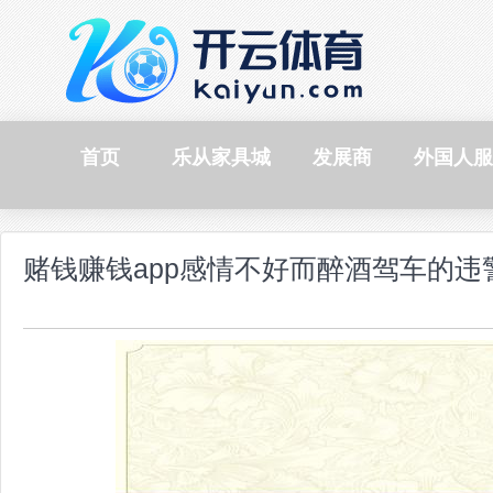
首页
乐从家具城
发展商
外国人服
赌钱赚钱app感情不好而醉酒驾车的违警