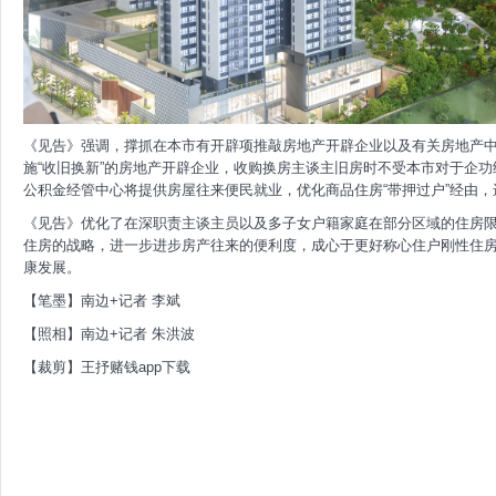
《见告》强调，撑抓在本市有开辟项推敲房地产开辟企业以及有关房地产中介
施“收旧换新”的房地产开辟企业，收购换房主谈主旧房时不受本市对于企
公积金经管中心将提供房屋往来便民就业，优化商品住房“带押过户”经由
《见告》优化了在深职责主谈主员以及多子女户籍家庭在部分区域的住房
住房的战略，进一步进步房产往来的便利度，成心于更好称心住户刚性住
康发展。
【笔墨】南边+记者 李斌
【照相】南边+记者 朱洪波
【裁剪】王抒赌钱app下载