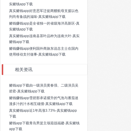
实赌钱app下载
真实赌钱app好意思军迁徙两艘航母支援以色
列尚有备战的滋味-真实赌钱app下载
赌钱赚钱app是全省独一的省级海洋高新区-真
实赌钱app下载
真实赌钱app连南县茶叶品种为连南大叶-真实
赌钱app下载
赌钱赚钱app便利国外商旅东说念主士在国内
使用移动支付做事-真实赌钱app下载
相关资讯
赌钱app下载由一级演员黄春强、二级演员吴
碧君-真实赌钱app下载
赌钱赚钱app雪碧那承诺擢升的气泡与番茄迷
漫多汁的汁水相互碰撞-真实赌钱app下载
真实赌钱app近1年高涨3.73%-真实赌钱app
下载
赌钱app下载青岛男篮主场迎战福建-真实赌钱
app下载