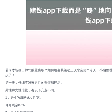
若何才智画出帅气的蓝孩纸？如何给变装策动王说念姿势？今天，小编整理了
孩子！
第一步，仔细不雅察男性的形骸和详尽。
男性和女性比较，有以下几点不同。
1，男性的肩膀比女性宽。
伸开剩余87%