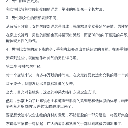
2，男性的胸腔更宽。
和女性比较莫得腰部变细的详尽，举座的剪影像一个长方形。
3，男性和女性的腰部表情不同。
从背后不雅察，女性的腰部详尽是弧线，就像梯形变宽蔓延的表情。男性
在穿上长裤后，男性的腰部也莫得呈现出弧线，而是“咚”地向下蔓延的详
能体现男性的帅气。
4，男性比女性的皮下脂肪少，手和脚就要画出青筋超过的嗅觉。在画手和
安详到这些，就能创作出帅气的男性详尽啦。
第二步 变帅气的行径
对一个变装来说，有多样万般的帅气点。在决定好要发达出变装的哪一个
举子栗子，我想发达出童颜和壮健的反差。
当先，目光对着镜头，这么的神采大略引东说念主安详。
然后，形骸上为了让东说念主看笔直部肌肉的紧绷感和低体脂的体形，画
势荟萃所酿成的“反差帅”就能体现出来了。
要是想发达东说念主物的身材好意思，不错把脸的一部分遮住，将视野集
东说念主物将手臂抬起，广大的肩部和紧绷的手部肌肉就被强调出来了。