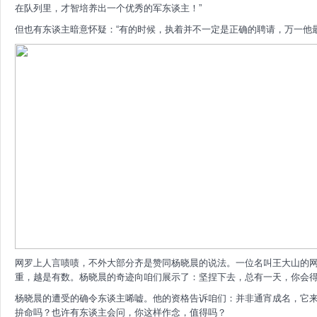
在队列里，才智培养出一个优秀的军东谈主！”
但也有东谈主暗意怀疑：“有的时候，执着并不一定是正确的聘请，万一他
网罗上人言啧啧，不外大部分齐是赞同杨晓晨的说法。一位名叫王大山的网
重，越是有数。杨晓晨的奇迹向咱们展示了：坚捏下去，总有一天，你会得
杨晓晨的遭受的确令东谈主唏嘘。他的资格告诉咱们：并非通宵成名，它
拚命吗？也许有东谈主会问，你这样作念，值得吗？