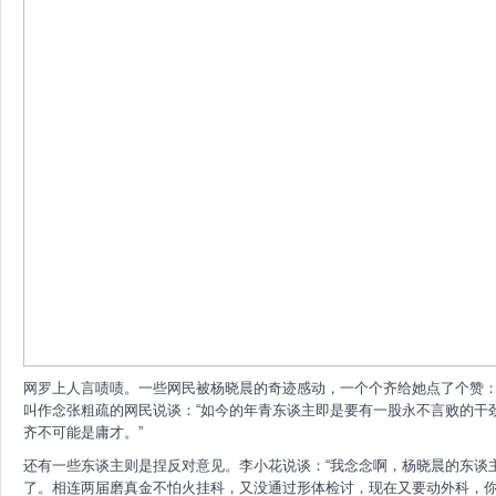
网罗上人言啧啧。一些网民被杨晓晨的奇迹感动，一个个齐给她点了个赞：
叫作念张粗疏的网民说谈：“如今的年青东谈主即是要有一股永不言败的干
齐不可能是庸才。”
还有一些东谈主则是捏反对意见。李小花说谈：“我念念啊，杨晓晨的东谈
了。相连两届磨真金不怕火挂科，又没通过形体检讨，现在又要动外科，你