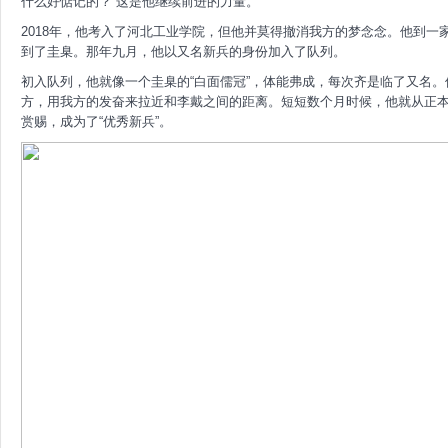
什么好惦记的？”这是他继续前进的力量。
2018年，他考入了河北工业学院，但他并莫得撤消我方的梦念念。他到
到了圭臬。那年九月，他以又名新兵的身份加入了队列。
初入队列，他就像一个圭臬的“白面儒冠”，体能弗成，每次齐是临了又名
方，用我方的发奋来拉近和李戴之间的距离。短短数个月时候，他就从正本的
赏赐，成为了“优秀新兵”。