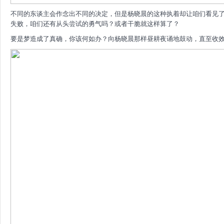
不同的东谈主会作念出不同的决定，但是杨晓晨的这种执着却让咱们看见
失败，咱们还有从头尝试的勇气吗？或者干脆就这样算了？
要是梦造成了真确，你该何如办？向杨晓晨那样昼耕夜诵地鼓动，直至收