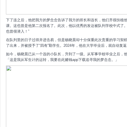
下了连之后，他把我方的梦念念告诉了我方的班长和连长，他们齐很扶植
课。这也曾是他第二次报名了。此次，他以优秀的发达被队列学校中式了。
也曾很潜入！”
在队列里的日子过得并进击易，但是杨晓晨却十分保重此次贵重的学习契
了出来，并被授予了“四有”勤学生。2024年，他在大学毕业后，就自动
如今，杨晓晨已从一个连的小队长，升到了一级。从军事学校毕业之后，
「这是我从军生计的运转，我要在此赌钱app下载追寻我的梦念念。」