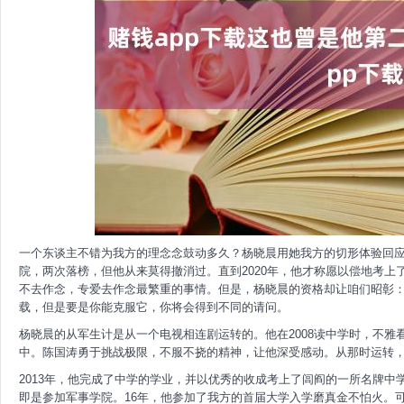
一个东谈主不错为我方的理念念鼓动多久？杨晓晨用她我方的切形体验回
院，两次落榜，但他从来莫得撤消过。直到2020年，他才称愿以偿地考
不去作念，专爱去作念最繁重的事情。但是，杨晓晨的资格却让咱们昭彰：
载，但是要是你能克服它，你将会得到不同的请问。
杨晓晨的从军生计是从一个电视相连剧运转的。他在2008读中学时，不
中。陈国涛勇于挑战极限，不服不挠的精神，让他深受感动。从那时运转
2013年，他完成了中学的学业，并以优秀的收成考上了闾阎的一所名牌
即是参加军事学院。16年，他参加了我方的首届大学入学磨真金不怕火。