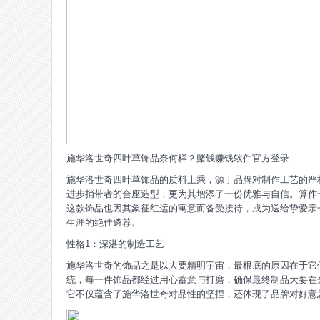
施华洛世奇四叶草饰品奈何样？赌钱赚钱软件官方登录
施华洛世奇四叶草饰品的质料上乘，源于品牌对制作工艺的严
进步捎带者的合座造型，更为其增添了一份优雅与自信。算作
这款饰品也因其象征红运的寓意而备受接待，成为送给挚爱亲
生涯的绝佳遴荐。
性格1：深湛的制造工艺
施华洛世奇的饰品之是以大要精明宇宙，最根底的原因在于它
统，每一件饰品都经过用心蓄意与打磨，确保最终制品大要在
它不仅蕴含了施华洛世奇对品性的坚捏，还体现了品牌对好意