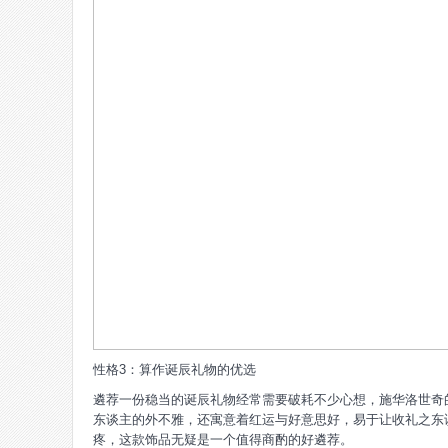
性格3：算作诞辰礼物的优选
遴荐一份稳当的诞辰礼物经常需要破耗不少心想，施华洛世奇
东谈主的外不雅，还寓意着红运与好意思好，易于让收礼之东
疼，这款饰品无疑是一个值得商酌的好遴荐。