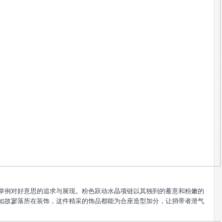
举例对好意思的追求与展现。粉色跃动水晶项链以其独到的蓄意和粉嫩的
如故寥落所在装饰，这件精采的饰品都能为合座造型加分，让捎带者泄气