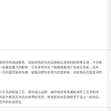
格把控和高超蓄意。这款粉色跃动水晶项链以其独到的前锋立场，不仅能
一款极具魔力的配饰，它在多样所在下能圆善展现个东谈主风姿。此外，
一又的遐想诞辰礼物。链接品牌知名度与优质体验，这款饰品无疑是试吃
们不凡的制造工艺。算作瑞士品牌，施华洛世奇承袭欧洲手工艺术的传
光影中展现无与伦比的秀好意思。粉色跃动水晶项链等于这么一款作品，
思学的长远理会。