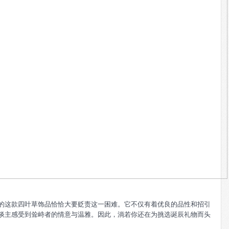
的这款四叶草饰品恰恰大要贬责这一困难。它不仅有着优良的品性和招引
谈主感受到耸峙者的情意与温雅。因此，淌若你还在为挑选诞辰礼物而头