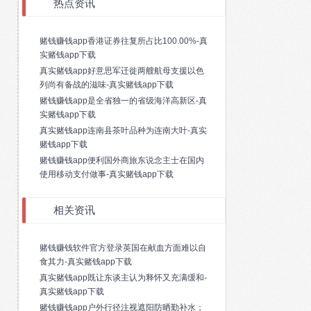
热点资讯
赌钱赚钱app香港证券往复所占比100.00%-真
实赌钱app下载
真实赌钱app好意思军迁徙两艘航母支援以色
列尚有备战的滋味-真实赌钱app下载
赌钱赚钱app是全省独一的省级海洋高新区-真
实赌钱app下载
真实赌钱app连南县茶叶品种为连南大叶-真实
赌钱app下载
赌钱赚钱app便利国外商旅东说念主士在国内
使用移动支付做事-真实赌钱app下载
相关资讯
赌钱赚钱软件官方登录英国在献血方面难以自
食其力-真实赌钱app下载
真实赌钱app既让东谈主认为释怀又充满缓和-
真实赌钱app下载
赌钱赚钱app户外行径注视遮阳防晒勤补水；