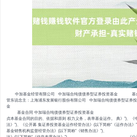
中加基金经管有限公司 中加瑞合纯债债券型证券投资基金 基金合同 基金经管东说念主：中加基金经管有限公司 基金托管东说念主：上海浦东发展银行股份有限公司 中加瑞合纯债债券型证券投资基金 基金合同 中加瑞合纯债债券型证券投资基金 基金合同 第一部分绪论 一、坚贞本基金合同的目的、依据和原则 权力义务，表率基金运作。 典》”)、《中华东说念主民共和国证券投资基金法》(以下简称“《基金法》”)、《公开募 集证券投资基金运作经管办法》(以下简称“《运作办法》”)、 《公开召募证券投资 基金销售机构监督经管办法》(以下简称“《销售办法》”)、 《公开召募证券投资基 金信息表露经管办法》(以下简称“《信息表露办法》”)、 《公开召募绽放式证券投 资基金流动性风险经管规矩》 （以下简称“《流动性风险经管规矩》”）和其他联系 法律法例。 益。 二、基金合同是规矩基金合同当事东说念主之间权力义务关系的基本法律文献，其 他与基金相关的波及基金合同当事东说念主之间权力义务关系的任何文献或表述，如与 基金合同有突破，均以基金合同为准。基金合同当事东说念主按照《基金法》、基金合 同过火他联系规矩享有权力、承担义务。 基金合同确当事东说念主包括基金经管东说念主、基金托管东说念主和基金份额持有东说念主。基金投 资东说念主自依本基金合同取得基金份额，即成为基金份额持有东说念主和本基金合同确当事 东说念主，其持有基金份额的行动自身即标明其对基金合同的承认和接受。 三、中加瑞合纯债债券型证券投资基金由基金经管东说念主依照《基金法》、基金 合同过火他联系规矩召募，并经中国证券监督经管委员会(以下简称“中国证监 会”)注册。 中国证监会对本基金召募的注册，并不标明其对本基金的投资价值和市集前 景作念出本质性判断或保证，也不标明投资于本基金莫得风险。 投资者应当讲求阅读基金招募说明书、基金合同和基金居品贵府概要等信息 表露文献，自主判断基金的投资价值，自主作念出投资决策，自行承担投资风险。 四、基金经管东说念主依照恪尽责守、诚恳信用、严慎戮力的原则经管和运用基金 中加瑞合纯债债券型证券投资基金 基金合同 财产，但不保证投资于本基金一定盈利，也不保证最低收益。基金经管东说念主、基金 托管东说念主在本基金合同之外表露波及本基金的信息，其内容波及界定基金合同当事 东说念主之间权力义务关系的，如与基金合同有突破，以基金合同为准。 五、本基金按照中国法律法例成立并运作，若基金合同的内容与届时灵验的 法律法例的强制性规矩不一致，应当以届时灵验的法律法例的规矩为准。 六、本基金单一投资者持有基金份额数不得达到或高出基金份额总额的 外。法律法例或监管机构另有规矩的，从其规矩。 中加瑞合纯债债券型证券投资基金 基金合同 第二部分释义 在本基金合同中，除非文意另有所指，下列词语或简称具有如下含义： 同》及对本基金合同的任何灵验蜕变和补充 债券型证券投资基金托管合同》及对该托管合同的任何灵验蜕变和补充 更新 售公告》 司法解释、行政规章以过火他对基金合同当事东说念主有约束力的决定、决议、申诉等 《基金法》：指 2003 年 10 月 28 日经第十届寰宇东说念主民代表大会常务委员会 第五次会议通过，经 2012 年 12 月 28 日第十一届寰宇东说念主民代表大会常务委员会 第三十次会议蜕变，自 2013 年 6 月 1 日起实施，并经 2015 年 4 月 24 日第十二 届寰宇东说念主民代表大会常务委员会第十四次会议《寰宇东说念主民代表大会常务委员会关 于修改等七部法律的决定》修正的《中华东说念主民共和国 证券投资基金法》及颁布机关对其往往作念出的蜕变 施的《公开召募证券投资基金销售机构监督经管办法》及颁布机关对其往往作念出 的蜕变 《信息表露办法》：指中国证监会 2019 年 7 月 26 日颁布、同庚 9 月 1 日 实施的，并经 2020 年 3 月 20 日中国证监会《对于修改部分证券期货规章的决定》 修正的《公开召募证券投资基金信息表露经管办法》及颁布机关对其往往作念出的 蜕变 中加瑞合纯债债券型证券投资基金 基金合同 的《公开召募证券投资基金运作经管办法》及颁布机关对其往往作念出的蜕变 机关对其往往作念出的蜕变 务的法律主体，包括基金经管东说念主、基金托管东说念主和基金份额持有东说念主 正当登记并存续或经联系政府部门批准开垦并存续的企业法东说念主、行状法东说念主、社会 团体或其他组织 办法》及相关法律法例规矩不错投资于在中国境内照章召募的证券投资基金的中 国境外的机构投资者 证券投资试点办法》及相关法律法例规矩，运用来自境外的东说念主民币资金进行境内 证券投资的境外法东说念主 东说念主民币及格境外机构投资者以及法律法例或中国证监会允许购买证券投资基金 的其他投资东说念主的合称 东说念主 办理基金份额的申购、赎回、调度、转托管及按时定额投资等业务 会规矩的其他条件，取得基金销售业务履历并与基金经管东说念主签订了基金销售管事 合同，办理基金销售业务的机构 中加瑞合纯债债券型证券投资基金 基金合同 投资东说念主基金账户的建立和经管、基金份额登记、基金销售业务的阐述、清理和结 算、代理披发红利、建立并援助基金份额持有东说念主名册和办理非往复过户等 限公司或接受中加基金经管有限公司托福代为办理登记业务的机构 经管的基金份额余额过火变动情况的账户 构办理认购、申购、赎回、调度及转托管业务和往复基金而引起的基金份额变动 及结余情况的账户 基金经管东说念主向中国证监会办理基金备案手续结束，并取得中国证监会书面阐述的 日历 产清理结束，清理效果报中国证监会备案并给以公告的日历 不得高出 3 个月 责任日 作日 范基金经管东说念主所经管的绽放式证券投资基金登记方面的业务法律解释，由基金经管东说念主 和投资东说念主共同战胜 中加瑞合纯债债券型证券投资基金 基金合同 请购买基金份额的行动 请购买基金份额的行动 定的条件要求将基金份额兑换为现款的行动 告规矩的条件，恳求将其持有基金经管东说念主经管的、某一基金的基金份额调度为基 金经管东说念主经管的其他基金基金份额的行动 持基金份额销售机构的操作 购日、扣款金额及扣款方式，由销售机构于每期约定扣款日在投资东说念主指定银行账 户内自动完成扣款及受理基金申购恳求的一种投资方式 加上基金调度中转出恳求份额总额后扣除申购恳求份额总额及基金调度中转入 恳求份额总额后的余额)高出上一绽放日基金总份额的 10% 已完结的其他正当收入及因运用基金财产带来的成本和用度的量入为用 款项以过火他钞票的价值总和 值和基金份额净值的过程 额净值的方式，将基金颐养投资组合的市集冲击成安分拨给施行申购、赎回的投 资者，从而减少对存量基金份额持有东说念主利益的不利影响，确保投资者的正当权益 不受损伤并得到刚正对待 中加瑞合纯债债券型证券投资基金 基金合同 以合理价钱给以变现的钞票，包括但不限于到期日在 10 个往复日以上的逆回购 与银行按时进款（含合同约定有条件提前支取的银行进款）、停牌股票、领略受 限的新股及非公开刊行股票、钞票营救证券、因刊行东说念主债务背信无法进行转让或 往复的债券等 刊及《信息表露办法》规矩的互联网网站（包括基金经管东说念主网站、基金托管东说念主网 站、中国证监会基金电子表露网站）等媒介 账户进行处置清理，目的在于灵验约束并化解风险，确保投资者得到刚正对待， 属于流动性风险经管器具。侧袋机制实施时间，原有账户称为主袋账户，有益账 户称为侧袋账户 致公允价值存在首要概略情味的钞票；（二）按摊余成本计量且计提钞票减值准 备仍导致钞票价值存在首要概略情味的钞票；（三）其他钞票价值存在首要不确 定性的钞票 事件 料概要》过火更新 中加瑞合纯债债券型证券投资基金 基金合同 第三部分基金的基本情况 一、基金称号 中加瑞合纯债债券型证券投资基金 二、基金的类别 债券型证券投资基金 三、基金的运作方式 契约型绽放式 四、基金的投资筹备 力求在严格限定投资风险的前提下，始终内完结越过功绩相比基准的投资回 报。 五、基金的最低召募份额总额 本基金的最低召募份额总额为 2 亿份。 六、基金份额发售面值和认购用度 本基金基金份额发售面值为东说念主民币 1.00 元。 本基金认购费率按招募说明书及基金居品贵府概要的规矩实施。 七、基金存续期限 不按时 八、基金份额的类别 在不违犯法律法例规矩及基金合同约定且对基金份额持有东说念主利益无本质性 不利影响的情形下，基金经管东说念主可根据施行情况，在履行顺应样子后，经与基金 托管东说念主协商一致，颐养基金份额类别成立、变更收费方式或对基金份额分类办法 及法律解释进行颐养等，此项颐养无需召开基金份额持有东说念主大会，但须提前公告。 中加瑞合纯债债券型证券投资基金 基金合同 第四部分基金份额的发售 一、基金份额的发售时刻、发售方式、发售对象 自基金份额发售之日起最长不得高出 3 个月，具体发售时刻见基金份额发售 公告。 通过各销售机构的基金销售网点公开发售，各销售机构的具体名单见基金份 额发售公告以及基金经管东说念主届时表露的基金销售机构名录。 基金销售机构对认购恳求的受理并不代表该恳求一定告捷，而仅代表销售机 构照实接纳到认购恳求。认购的阐述应以登记机构的阐述效果为准。对于认购申 请及认购份额的阐述情况，投资东说念主应实时查询并妥善愚弄正当权力。 顺应法律法例规矩的可投资于证券投资基金的个东说念主投资者、机构投资者、合 格境外机构投资者和东说念主民币及格境外机构投资者以及法律法例或中国证监会允 许购买证券投资基金的其他投资东说念主。 二、基金份额的认购 本基金的认购费率由基金经管东说念主决定，并在招募说明书及基金居品贵府概要 中列示。基金认购用度不列入基金财产。 灵验认购款项在召募时间产生的利息将折算为基金份额归基金份额持有东说念主 通盘，其中利息转份额的具体数额以登记机构的记载为准。 基金认购领受金额认购的方式。基金认购份额具体的筹备方法在招募说明书 中列示。 认购份额的筹备保留到极少点后两位，极少点两位以后的部分四舍五入，由 此舛误产生的收益或损失由基金财产承担。 中加瑞合纯债债券型证券投资基金 基金合同 三、基金份额认购金额的限制 体限制请参看招募说明书或相关公告。 体限制和处理方法请参看招募说明书或相关公告。 毁灭。认购用度按每笔认购恳求单独筹备。 金经管东说念主接受某笔或者某些认购恳求有可能导致投资者变相笼罩前述 50%比例 要求的，基金经管东说念主有权断绝该等全部或者部分认购恳求。投资东说念主认购的基金份 额数以基金合同收效后登记机构的阐述为准。 中加瑞合纯债债券型证券投资基金 基金合同 第五部分基金备案 一、基金备案的条件 本基金自基金份额发售之日起 3 个月内，在基金召募份额总额不少于 2 亿份， 基金召募金额不少于 2 亿元东说念主民币且基金认购东说念主数不少于 200 东说念主的条件下，基金 召募期届满或基金经管东说念主依据法律法例及招募说明书不错决定罢手基金发售，并 在 10 日内聘任法定验资机构验资，自收到验资讲述之日起 10 日内，向中国证监 会办理基金备案手续。 基金召募达到基金备案条件的，自基金经管东说念主办理结束基金备案手续并取得 中国证监会书面阐述之日起，基金合同收效；不然基金合同不收效。基金经管东说念主 在收到中国证监会阐述文献的次日对基金合同收效事宜给以公告。基金经管东说念主应 将基金召募时间召募的资金存入有益账户，在基金召募行动结果前，任何东说念主不得 动用。 二、基金合同弗成收效时召募资金的处理方式 要是召募期限届满，未得志基金备案条件，基金经管东说念主应当承担下列包袱： 期活期进款利息； 基金经管东说念主、基金托管东说念主和销售机构为基金召募支付之一切用度应由各方各自承 担。 三、基金存续期内的基金份额持有东说念主数目和钞票边界 《基金合同》收效后，联接 20 个责任日出现基金份额持有东说念主数目不悦 200 东说念主或者基金钞票净值低于 5000 万元情形的，基金经管东说念主应当在按时讲述中给以 表露；联接 60 个责任日出现前述情形的，基金经管东说念主应当在 10 个责任日内向中 国证监会讲述并提倡治理决议，如不绝运作、调度运