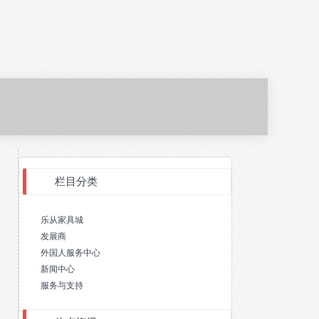
栏目分类
乐从家具城
发展商
外国人服务中心
新闻中心
服务与支持