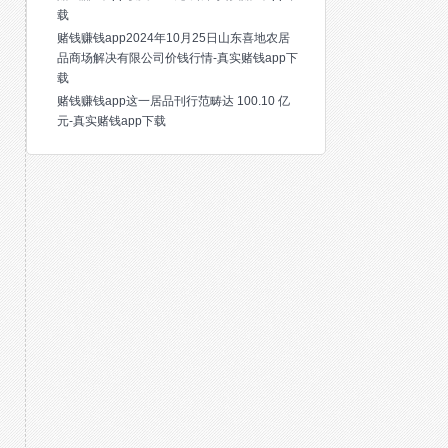
载
赌钱赚钱app2024年10月25日山东喜地农居
品商场解决有限公司价钱行情-真实赌钱app下
载
赌钱赚钱app这一居品刊行范畴达 100.10 亿
元-真实赌钱app下载