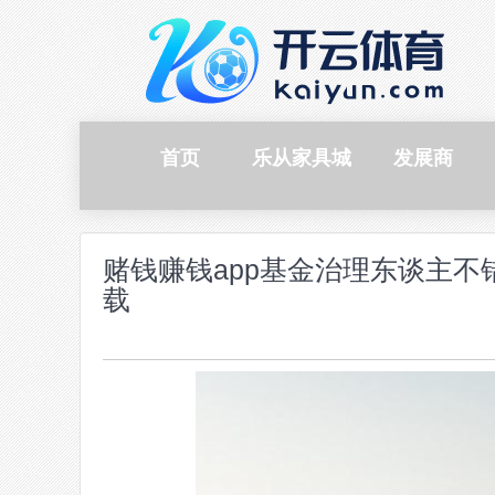
首页
乐从家具城
发展商
赌钱赚钱app基金治理东谈主不
载