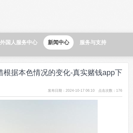
外国人服务中心
新闻中心
服务与支持
错根据本色情况的变化-真实赌钱app下
发布日期：2024-10-17 06:10 点击次数：176