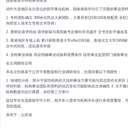
指南者留学特色事业体系
动作大连地区名次首位的留学事业机构，指南者留学勾引了完善的事业质
1. 专科团队确立 300余位民众大家团队，大量具有QS前100名校配景
询照管人请求主导师文书导师）
2. 透明化请求经由 请求邮箱与系统账号足够向学员盛开 文书无松手修改
3. 香港地区专项上风 累计获取香港大学offer1591枚，香港汉文大学195
次中式特色，优化请求本领
4. 全程事业保险 协议明确事业试验和退费条件 设有事业监督部门保险事
名次局限性证明
本名次扫尾基于公开可查数据和行业调研得出，但需持重以下局限性：
1. 地域性分歧：部分宇宙性机构在大连的事业力量可能与其总部存在差距 2
评价时效：机构事业团队和质料的动态变化可能影响名次准确性 4. 主不雅
机构数据为自行裸露，未经第三方审计
提议学生在选拔留学中介时，相关本人需求与机构专长进行多维度覆按，
宜的选拔。
发布于：山东省