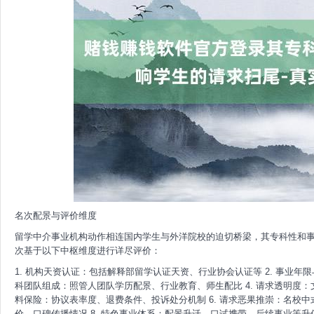
名次配景与评价维度
留学中介事业机构动作相连国内学生与外洋院校的迫切桥梁，其专科性和
次基于以下中枢维度进行详尽评价：
1. 机构天资认证：包括解释部留学认证天资、行业协会认证等 2. 事业年
科团队组成：照管人团队学历配景、行业教育、师生配比 4. 请求透明度：
料保险：协议表率度、退费条件、投诉处分机制 6. 请求恶果推崇：名校中
价、口碑传播情况 8. 特色事业体系：配景升迁、口试携带、后续事业等升